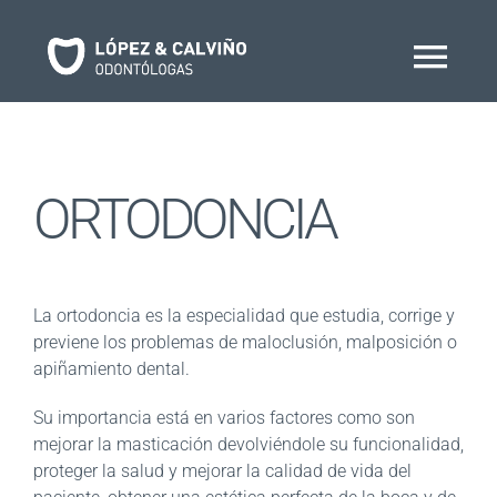
Saltar
al
contenido
Togg
Navi
Inicio
ORTODONCIA
La Clínica
Tratamientos
La ortodoncia es la especialidad que estudia, corrige y
previene los problemas de maloclusión, malposición o
apiñamiento dental.
Equipo
Su importancia está en varios factores como son
mejorar la masticación devolviéndole su funcionalidad,
proteger la salud y mejorar la calidad de vida del
Contacto