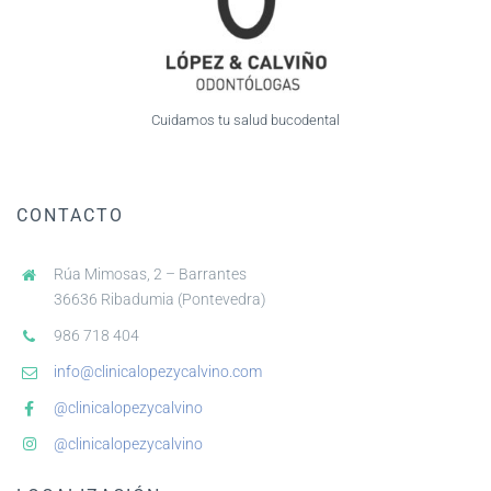
Cuidamos tu salud bucodental
CONTACTO
Rúa Mimosas, 2 – Barrantes
36636 Ribadumia (Pontevedra)
986 718 404
info@clinicalopezycalvino.com
@clinicalopezycalvino
@clinicalopezycalvino